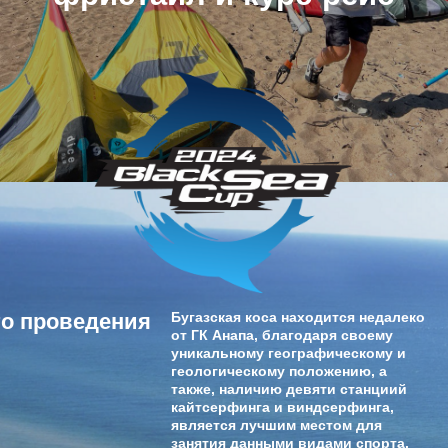
о проведения
Бугазская коса находится недалеко
от ГК Анапа, благодаря своему
уникальному географическому и
геологическому положению, а
также, наличию девяти станциий
кайтсерфинга и виндсерфинга,
является лучшим местом для
занятия данными видами спорта.
Идеальное место для официальных
мероприятий по мнению Судей и
участников- спортсменов за всю
историю существования
соревнований.