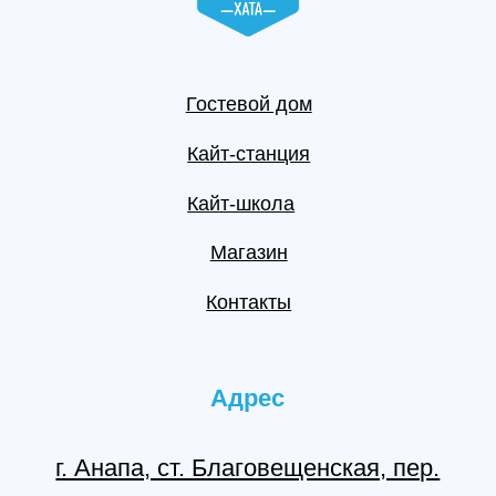
@surflodge_chat
Вконтакте
Instagram
Youtube
Заполняя на сайте формы обратной связи и оставляя свои
персональные данные,
вы даете согласие на обработку
персональных данных соответствии 152-ФЗ.
Данные на сайте могут быть неактуальны, поэтому всю
актуальную информацию уточняйте у сотрудников Серф Хаты
или по телефону +7 (918) 517-08-00. Не является офертой.
Номер реестровой записи: С232025018878
© 2016-2026 surflodge.ru