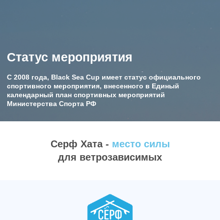
Свяжемся с вами
удобным способом
Серф Хата -
место силы
Связаться
для ветрозависимых
Я согласен
с политикой обработки персональных данных
Присоединяйтесь к чату кайт-
комьюнити Серф Хаты в Telegram