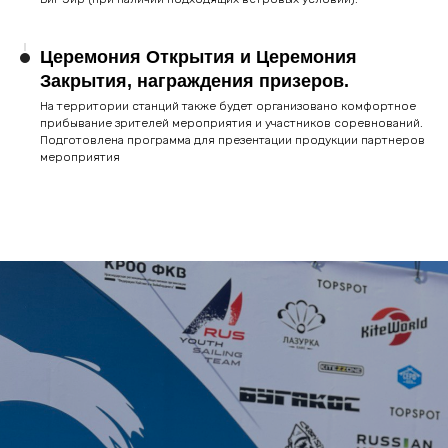
спортсмены, обладатели титулов и званий. Любители
кайтбординга из разных регионов
Церемония Открытия и Церемония
15 регионов страны
Закрытия, награждения призеров.
6 федеральных округов
На территории станций также будет организовано комфортное
100 сильнейших спорстменов
прибывание зрителей мероприятия и участников соревнований.
Подготовлена программа для презентации продукции партнеров
мероприятия
Дисциплины
Фристайл
Выполнение трюков,
акробатических
элементов на воде
Курс-рейс Твинтип
Катание наперегонки
по яхтенным правилам