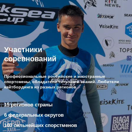
Статус мероприятия
С 2008 года, Black Sea Cup имеет статус официального
спортивного мероприятия, внесенного в Единый
календарный план спортивных мероприятий
Министерства Спорта РФ
Гостевой дом
Кайт-станция