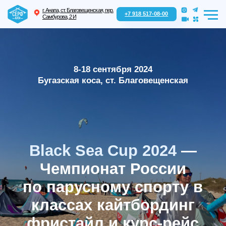
г. Анапа, ст. Благовещенская, пер.
+7 918 517-08-00
Самбурова, 2 И
8-18 сентября 2024
Бугазская коса, ст. Благовещенская
Спот
Black Sea Cup 2024
—
Чемпионат России
по парусному спорту в
классах кайтбординг
фристайл и курс-рейс